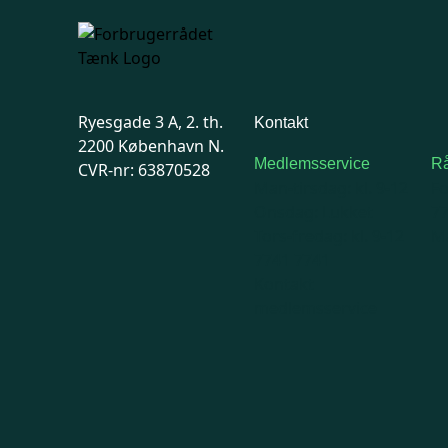
Ryesgade 3 A, 2. th.
Kontakt
2200 København N.
Medlemsservice
Rå
CVR-nr: 63870528
Man-tirsdag: kl. 9-12
F
Onsdag: Lukket
7
Tors-fredag: kl. 9-12
Ma
7741 7741
Kontakt
medlemsservice