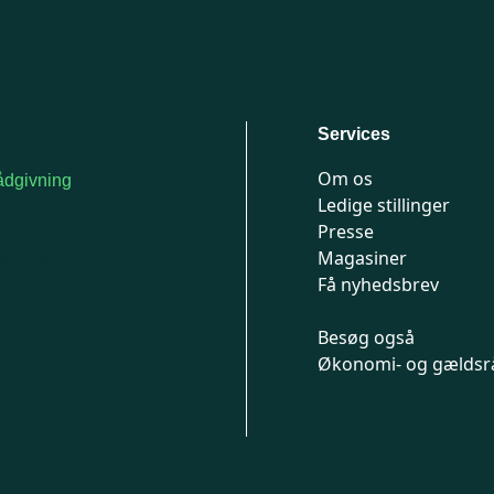
Services
Om os
dgivning
Ledige stillinger
or medlemmer: 7741
Presse
777
Magasiner
n-fredag 9-15
Få nyhedsbrev
Besøg også
Økonomi- og gældsr