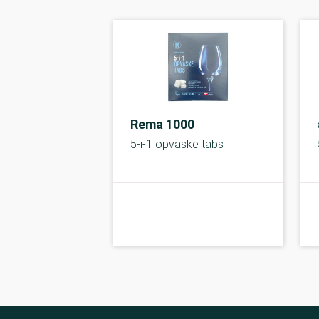
Rema 1000
5-i-1 opvaske tabs
kolbe
B-kolbe