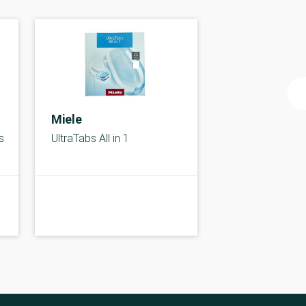
Miele
s
UltraTabs All in 1
B-
B-kolbe