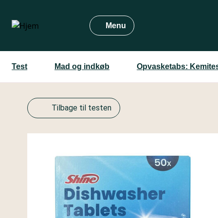
Gå
til
Menu
hovedindhold
Test
Mad og indkøb
Opvasketabs: Kemite
Tilbage til testen