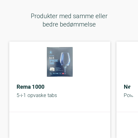
Produkter med samme eller
bedre bedømmelse
Rema 1000
Neop
5-i-1 opvaske tabs
Powerb
B-kolbe
B-kolbe