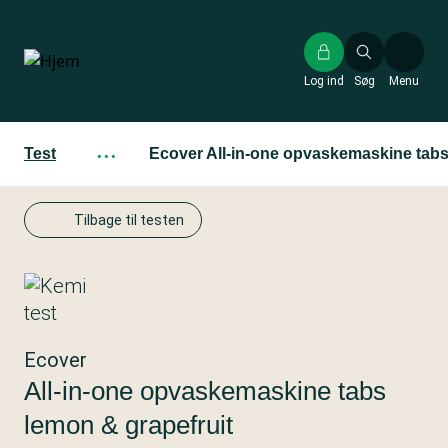
Gå
til
hovedindhold
Log ind
Søg
Menu
Test
···
Ecover All-in-one opvaskemaskine tabs
Tilbage til testen
Ecover
All-in-one opvaskemaskine tabs
lemon & grapefruit