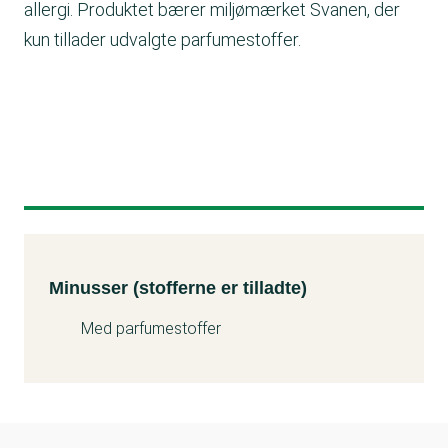
allergi. Produktet bærer miljømærket Svanen, der
kun tillader udvalgte parfumestoffer.
Minusser (stofferne er tilladte)
Kemitest
Minusser (stofferne er tilladte)
Med parfumestoffer