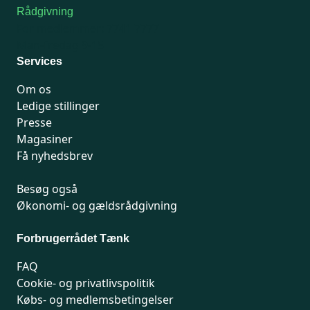
Rådgivning
For medlemmer: 7741 7777
Man-fredag 9-15
Services
Om os
Ledige stillinger
Presse
Magasiner
Få nyhedsbrev
Besøg også
Økonomi- og gældsrådgivning
Forbrugerrådet Tænk
FAQ
Cookie- og privatlivspolitik
Købs- og medlemsbetingelser