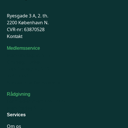
Ryesgade 3 A, 2. th.
2200 København N.
CVR-nr: 63870528
Kontakt
Medlemsservice
Man-tirsdag: kl. 9-12
Onsdag: Lukket
Tors-fredag: kl. 9-12
7741 7741
Kontakt medlemsservice
Rådgivning
For medlemmer: 7741 7777
Man-fredag 9-15
Services
Om os