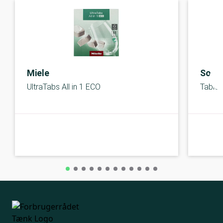
Miele
Sone
UltraTabs All in 1 ECO
Tablet
A-kolbe
A-kolbe