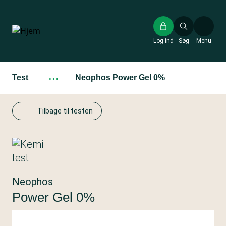
Gå
til
hovedindhold
Log ind
Søg
Menu
Test
···
Neophos Power Gel 0%
Tilbage til testen
Neophos
Power Gel 0%