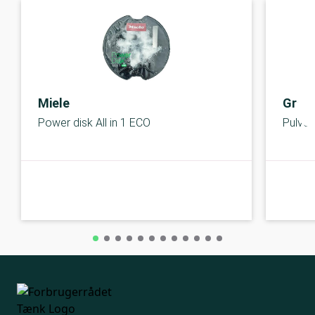
Miele
Grøn
Power disk All in 1 ECO
Pulve
A-kolbe
A-kolbe