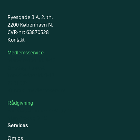
Ryesgade 3 A, 2. th.
2200 København N.
CVR-nr: 63870528
Kontakt
Medlemsservice
Man-tirsdag: kl. 9-12
Onsdag: Lukket
Tors-fredag: kl. 9-12
7741 7741
Kontakt medlemsservice
Rådgivning
For medlemmer: 7741 7777
Man-fredag 9-15
Services
Om os