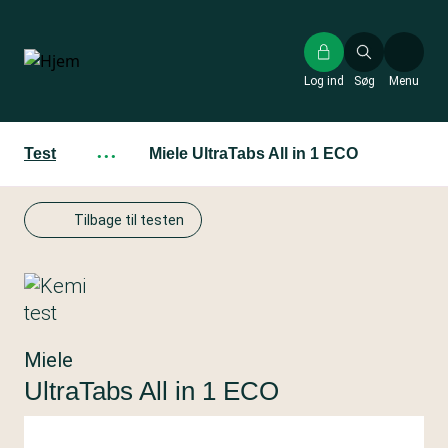
Gå
til
hovedindhold
Log ind
Søg
Menu
Test
···
Miele UltraTabs All in 1 ECO
Tilbage til testen
Miele
UltraTabs All in 1 ECO