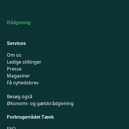
7741 7741
Kontakt medlemsservice
Rådgivning
For medlemmer: 7741 7777
Man-fredag 9-15
Services
Om os
Ledige stillinger
Presse
Magasiner
Få nyhedsbrev
Besøg også
Økonomi- og gældsrådgivning
Forbrugerrådet Tænk
FAQ