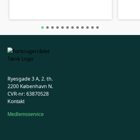
B-kolbe
B-kolbe
Ryesgade 3 A, 2. th.
2200 København N.
CVR-nr: 63870528
Kontakt
Medlemsservice
Man-tirsdag: kl. 9-12
Onsdag: Lukket
Tors-fredag: kl. 9-12