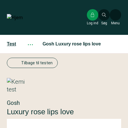
Gå
til
hovedindhold
Log ind
Søg
Menu
Test
···
Gosh Luxury rose lips love
Tilbage til testen
Gosh
Luxury rose lips love