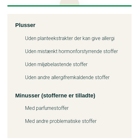
læbeprodukter uden syntetiske olier.
Parfume og parfumestoffet Vanillin kan give allergi.
Titanium dioxide er vurderet ikke at være sikkert, når
Kemitest
Plusser
det anvendes som tilsætningsstof i mad og drikke.
Minuss
Læbeprodukter vil man uundgåeligt spise en del af
Uden planteekstrakter der kan give allergi
ved brug, så af forsigtighedshensyn kan du vælge
Uden mistænkt hormonforstyrrende stoffer
læbeprodukter uden titanium dioxide.
Uden miljøbelastende stoffer
Uden andre allergifremkaldende stoffer
Minusser (stofferne er tilladte)
Med parfumestoffer
Med andre problematiske stoffer