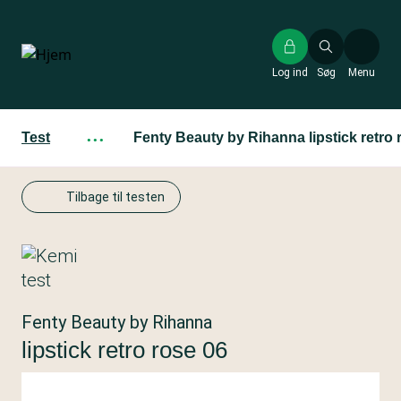
Gå
til
hovedindhold
Log ind
Søg
Menu
Test
···
Fenty Beauty by Rihanna lipstick retro 
Tilbage til testen
Fenty Beauty by Rihanna
lipstick retro rose 06