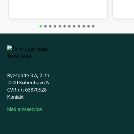
B-kolbe
B-kolbe
Ryesgade 3 A, 2. th.
2200 København N.
CVR-nr: 63870528
Kontakt
Medlemsservice
Man-tirsdag: kl. 9-12
Onsdag: Lukket
Tors-fredag: kl. 9-12