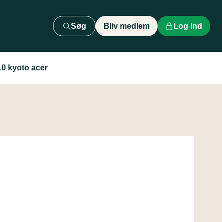
Søg
Bliv medlem
Log ind
10 kyoto acer