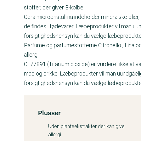
stoffer, der giver B-kolbe.
Cera microcristallina indeholder mineralske olie
de findes i fødevarer. Læbeprodukter vil man uund
forsigtighedshensyn kan du vælge læbeprodukter
Parfume og parfumestofferne Citronellol, Linaloo
allergi.
CI 77891 (Titanium dioxide) er vurderet ikke at v
mad og drikke. Læbeprodukter vil man uundgåeligt
forsigtighedshensyn kan du vælge læbeprodukter
Plusser
Kemitest
Uden planteekstrakter der kan give
allergi