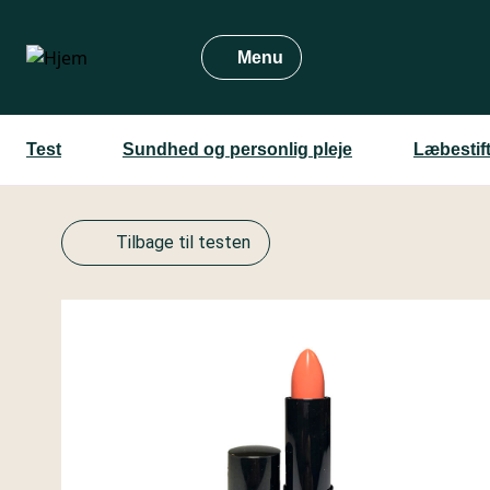
Gå
til
Menu
hovedindhold
Test
Sundhed og personlig pleje
Læbestift
Tilbage til testen