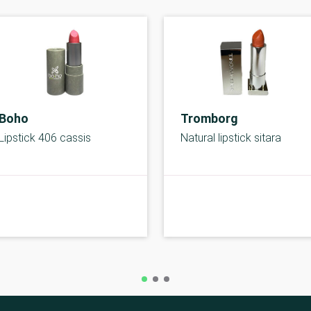
Boho
Tromborg
Lipstick 406 cassis
Natural lipstick sitara
B-kolbe