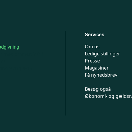
Services
Om os
dgivning
Ledige stillinger
or medlemmer: 7741
Presse
777
Magasiner
n-fredag 9-15
Få nyhedsbrev
Besøg også
Økonomi- og gældsr