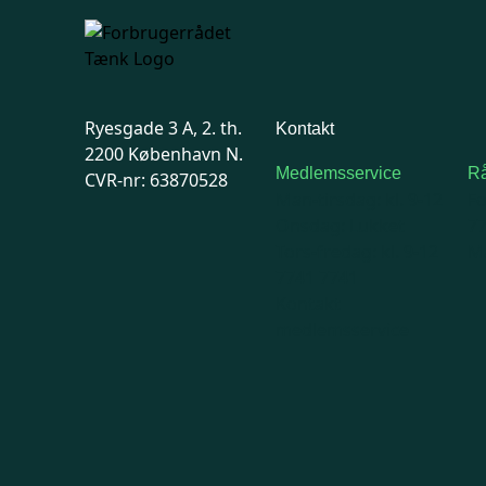
Ryesgade 3 A, 2. th.
Kontakt
2200 København N.
Medlemsservice
Rå
CVR-nr: 63870528
Man-tirsdag: kl. 9-12
F
Onsdag: Lukket
7
Tors-fredag: kl. 9-12
Ma
7741 7741
Kontakt
medlemsservice