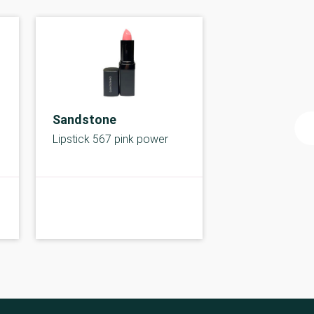
Sandstone
Lipstick 567 pink power
B-kolbe
B-