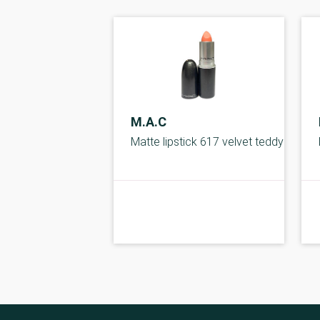
M.A.C
Matte lipstick 617 velvet teddy
kolbe
B-kolbe