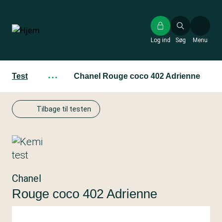
Gå
til
hovedindhold
Log ind
Søg
Menu
Test
···
Chanel Rouge coco 402 Adrienne
Tilbage til testen
Chanel
Rouge coco 402 Adrienne