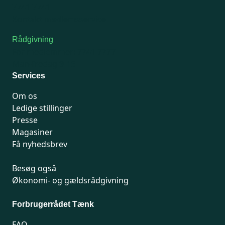
7741 7741
Kontakt medlemsservice
Rådgivning
For medlemmer: 7741 7777
Man-fredag 9-15
Services
Om os
Ledige stillinger
Presse
Magasiner
Få nyhedsbrev
Besøg også
Økonomi- og gældsrådgivning
Forbrugerrådet Tænk
FAQ