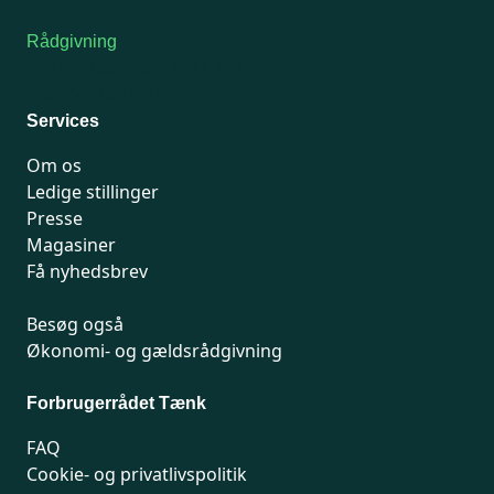
Rådgivning
For medlemmer: 7741 7777
Man-fredag 9-15
Services
Om os
Ledige stillinger
Presse
Magasiner
Få nyhedsbrev
Besøg også
Økonomi- og gældsrådgivning
Forbrugerrådet Tænk
FAQ
Cookie- og privatlivspolitik