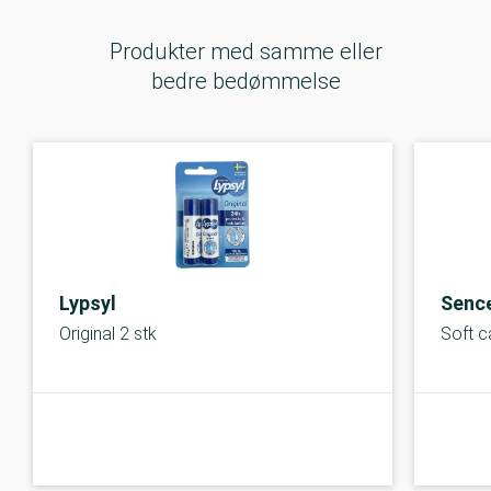
Produkter med samme eller
bedre bedømmelse
Lypsyl
Senc
Original 2 stk
Soft c
C-kolbe
C-kolbe