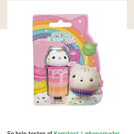
Se hele testen af
Kemitest: Læbepomader