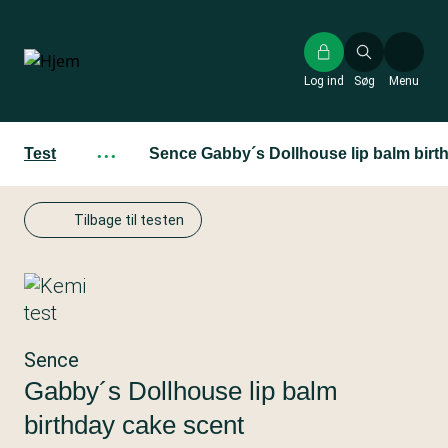
Gå
til
hovedindhold
Log ind
Søg
Menu
Test
···
Sence Gabby´s Dollhouse lip balm birt
Tilbage til testen
Sence
Gabby´s Dollhouse lip balm
birthday cake scent