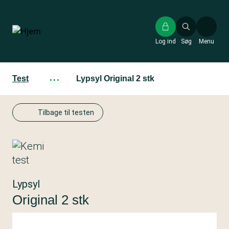
Gå
til
hovedindhold
Log ind
Søg
Menu
Test
···
Lypsyl Original 2 stk
Tilbage til testen
Lypsyl
Original 2 stk