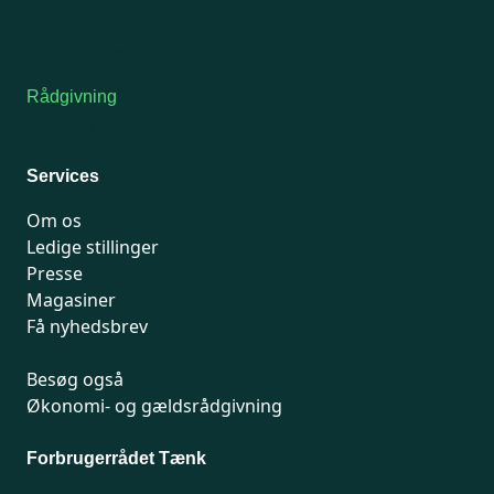
7741 7741
Kontakt medlemsservice
Rådgivning
For medlemmer: 7741 7777
Man-fredag 9-15
Services
Om os
Ledige stillinger
Presse
Magasiner
Få nyhedsbrev
Besøg også
Økonomi- og gældsrådgivning
Forbrugerrådet Tænk