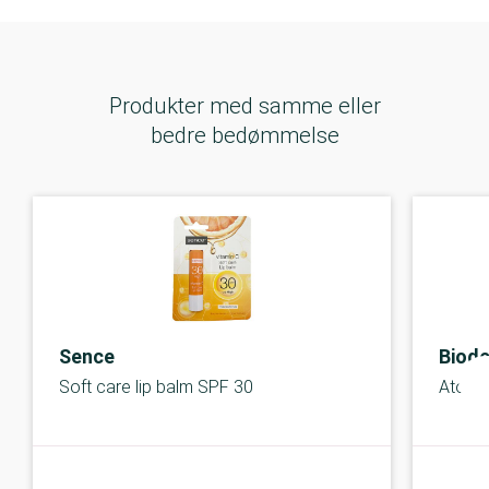
Produkter med samme eller
bedre bedømmelse
Sence
Biod
Soft care lip balm SPF 30
Atoder
C-kolbe
C-kolbe