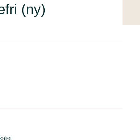
fri (ny)
alier.