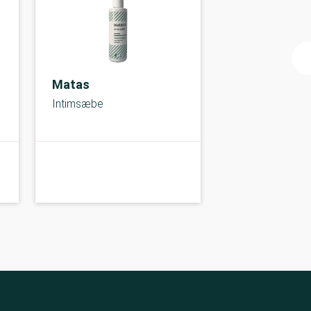
Matas
Intimsæbe
A-kolbe
A-