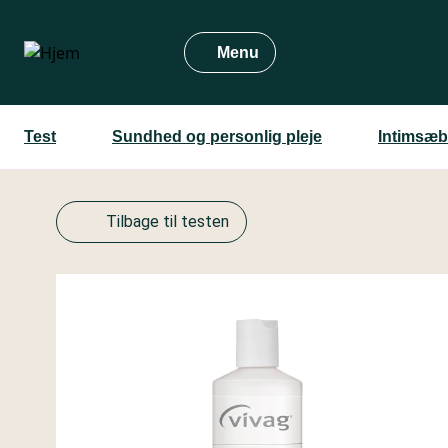
Gå
til
Menu
hovedindhold
Test
Sundhed og personlig pleje
Intimsæb
Tilbage til testen