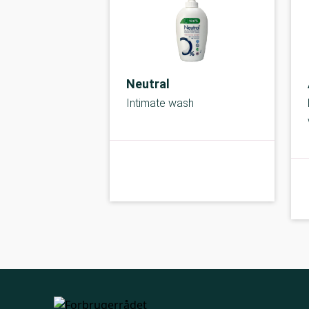
Neutral
Intimate wash
kolbe
A-kolbe