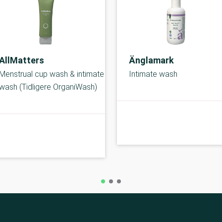
AllMatters
Änglamark
Menstrual cup wash & intimate
Intimate wash
wash (Tidligere OrganiWash)
A-kolbe