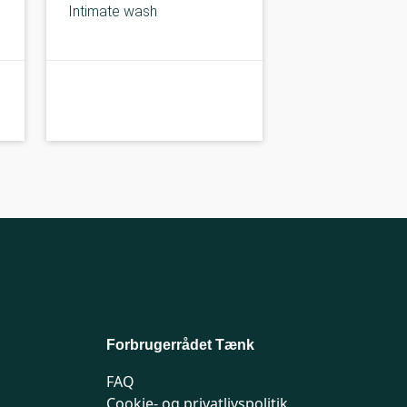
Intimate wash
A-kolbe
A-
Forbrugerrådet Tænk
FAQ
Cookie- og privatlivspolitik