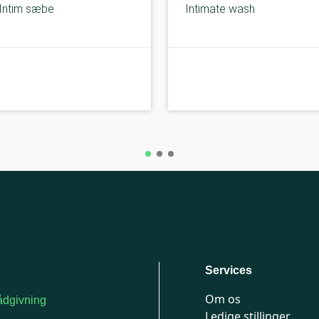
Intim sæbe
Intimate wash
A-kolbe
Services
Om os
dgivning
Ledige stillinger
or medlemmer: 7741