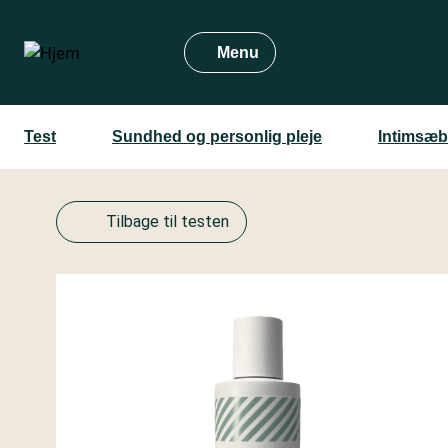
Gå
til
Menu
hovedindhold
Test
Sundhed og personlig pleje
Intimsæb
Tilbage til testen