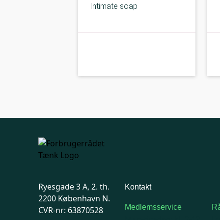
Intimate soap
kolbe
A-kolbe
Ryesgade 3 A, 2. th.
Kontakt
2200 København N.
Medlemsservice
Rå
CVR-nr: 63870528
Man-tirsdag: kl. 9-12
F