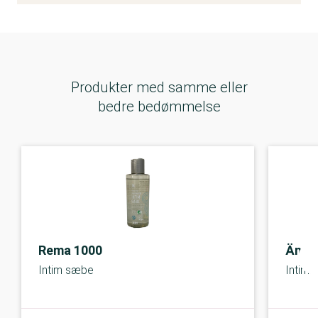
Produkter med samme eller
bedre bedømmelse
Rema 1000
Ängl
Intim sæbe
Intima