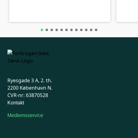
A-kolbe
A-kolbe
Ryesgade 3 A, 2. th.
2200 København N.
CVR-nr: 63870528
Kontakt
Medlemsservice
Man-tirsdag: kl. 9-12
Onsdag: Lukket
Tors-fredag: kl. 9-12