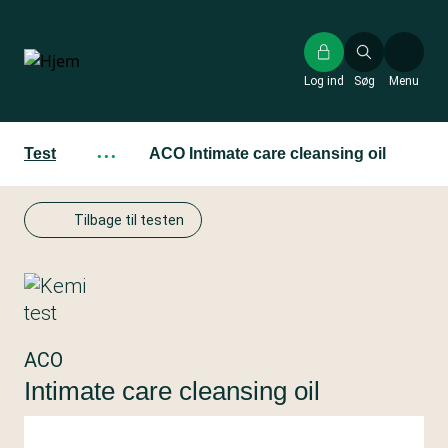
Gå
til
hovedindhold
Log ind
Søg
Menu
Test
···
ACO Intimate care cleansing oil
Tilbage til testen
ACO
Intimate care cleansing oil