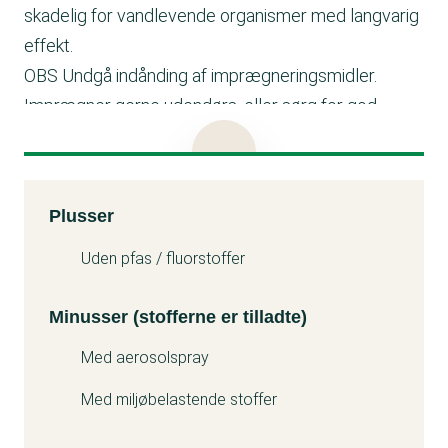
skadelig for vandlevende organismer med langvarig
effekt.
OBS Undgå indånding af imprægneringsmidler.
Imprægner gerne udendørs, eller sørg for god
ventilation med gennemtræk.
Aerosolspray/spraydåser øger risikoen for
indånding, vælg gerne alternativer.
Kemitest
Plusser
Minuss
Uden pfas / fluorstoffer
Minusser (stofferne er tilladte)
Med aerosolspray
Med miljøbelastende stoffer