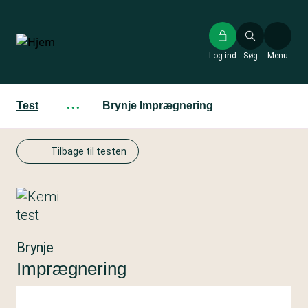
Gå
til
hovedindhold
Log ind
Søg
Menu
Test
···
Brynje Imprægnering
Tilbage til testen
Brynje
Imprægnering