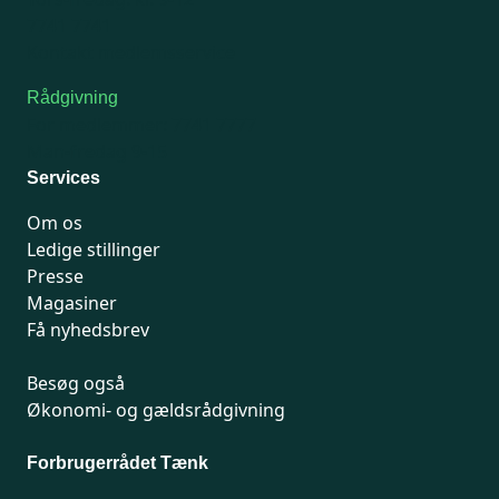
7741 7741
Kontakt medlemsservice
Rådgivning
For medlemmer: 7741 7777
Man-fredag 9-15
Services
Om os
Ledige stillinger
Presse
Magasiner
Få nyhedsbrev
Besøg også
Økonomi- og gældsrådgivning
Forbrugerrådet Tænk