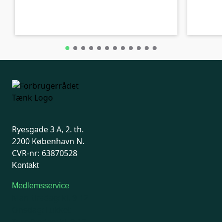
B-kolbe
B-kolbe
Ryesgade 3 A, 2. th.
2200 København N.
CVR-nr: 63870528
Kontakt
Medlemsservice
Man-tirsdag: kl. 9-12
Onsdag: Lukket
Tors-fredag: kl. 9-12