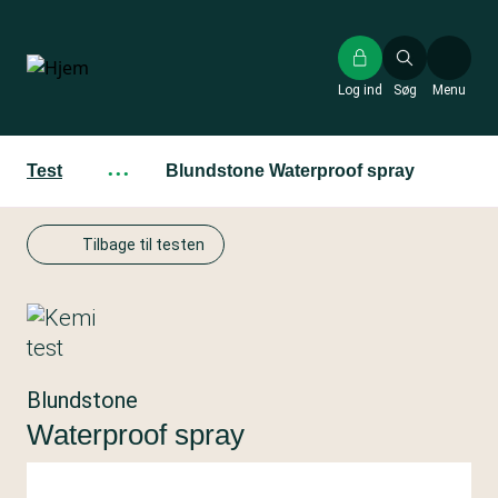
Gå
til
hovedindhold
Log ind
Søg
Menu
Test
···
Blundstone Waterproof spray
Tilbage til testen
Blundstone
Waterproof spray