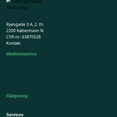
Ryesgade 3 A, 2. th.
2200 København N.
CVR-nr: 63870528
Kontakt
Medlemsservice
Man-tirsdag: kl. 9-12
Onsdag: Lukket
Tors-fredag: kl. 9-12
7741 7741
Kontakt medlemsservice
Rådgivning
For medlemmer: 7741 7777
Man-fredag 9-15
Services