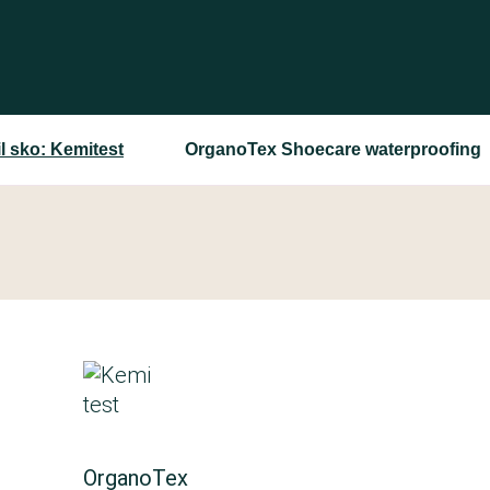
l sko: Kemitest
OrganoTex Shoecare waterproofing
OrganoTex