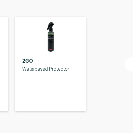
2GO
Waterbased Protector
A-kolbe
A-