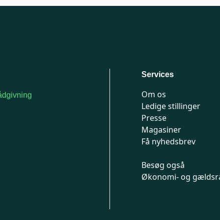
Services
Om os
dgivning
Ledige stillinger
or medlemmer: 7741
Presse
777
Magasiner
n-fredag 9-15
Få nyhedsbrev
Besøg også
Økonomi- og gældsr