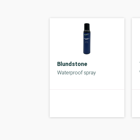
Blundstone
Waterproof spray
kolbe
A-kolbe