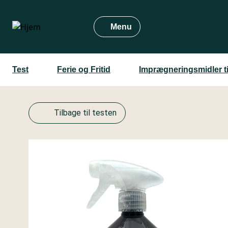
Gå
til
Menu
hovedindhold
Test
Ferie og Fritid
Imprægneringsmidler ti
Tilbage til testen