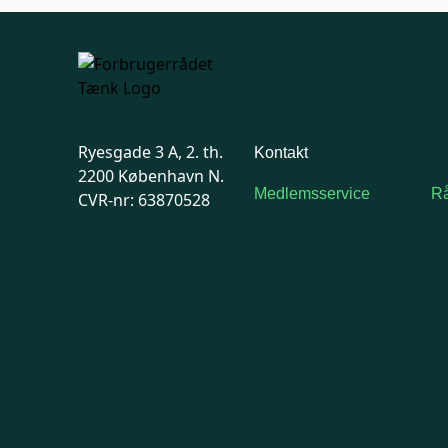
Ryesgade 3 A, 2. th.
Kontakt
2200 København N.
Medlemsservice
Rå
CVR-nr: 63870528
Man-tirsdag: kl. 9-12
F
Onsdag: Lukket
7
Tors-fredag: kl. 9-12
Ma
7741 7741
Kontakt
medlemsservice