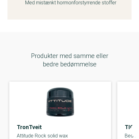
Med mistænkt hormonforstyrrende stoffer
Produkter med samme eller
bedre bedømmelse
TronTveit
TIGI
Attitude Rock solid wax
Bed He