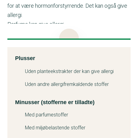
for at være hormonforstyrrende. Det kan også give
allergi.
Parfume kan give allergi.
Coumarin er et parfumestof, der kan give allergi.
Linalool er et parfumestof, der kan give allergi.
Limonene er et parfumestof, der kan give allergi. Det
Kemitest
Plusser
kan også være problematisk for miljøet.
Minuss
Eugenol er et parfumestof, der kan give allergi.
Uden planteekstrakter der kan give allergi
Benzyl alcohol kan give allergi.
Uden andre allergifremkaldende stoffer
Cinnamal er et parfumestof, der kan give allergi.
Minusser (stofferne er tilladte)
Med parfumestoffer
Med miljøbelastende stoffer