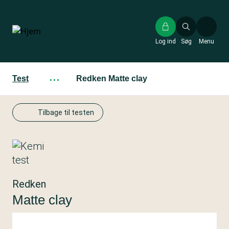
Gå
til
hovedindhold
Log ind
Søg
Menu
Test
···
Redken Matte clay
Tilbage til testen
Redken
Matte clay