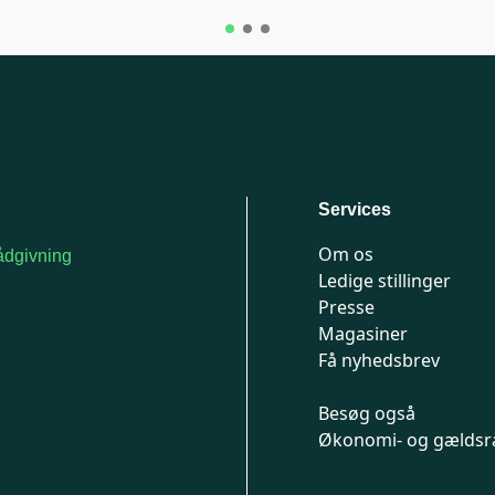
Services
Om os
dgivning
Ledige stillinger
or medlemmer: 7741
Presse
777
Magasiner
n-fredag 9-15
Få nyhedsbrev
Besøg også
Økonomi- og gældsr