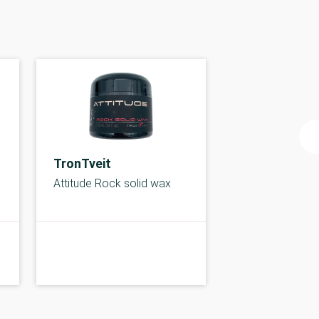
TronTveit
Attitude Rock solid wax
C-kolbe
C-