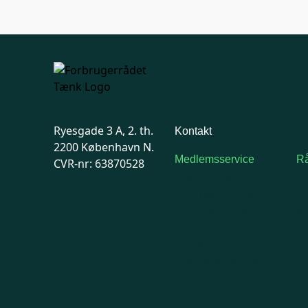
Ryesgade 3 A, 2. th.
Kontakt
2200 København N.
Medlemsservice
Rå
CVR-nr: 63870528
Man-tirsdag: kl. 9-12
F
Onsdag: Lukket
7
Tors-fredag: kl. 9-12
Ma
7741 7741
Kontakt
medlemsservice