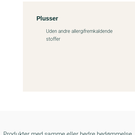
Plusser
Kemitest
Uden andre allergifremkaldende
stoffer
Produkter med samme eller bedre bedømmelse