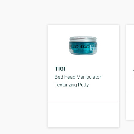
TIGI
Bed Head Manipulator
Texturizing Putty
kolbe
C-kolbe