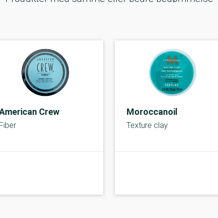
American Crew
Moroccanoil
Fiber
Texture clay
C-kolbe