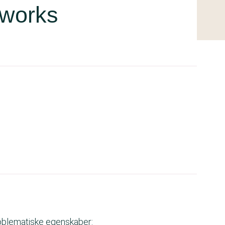
 works
roblematiske egenskaber: