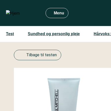
Gå
til
Menu
hovedindhold
Test
Sundhed og personlig pleje
Hårvoks:
Tilbage til testen