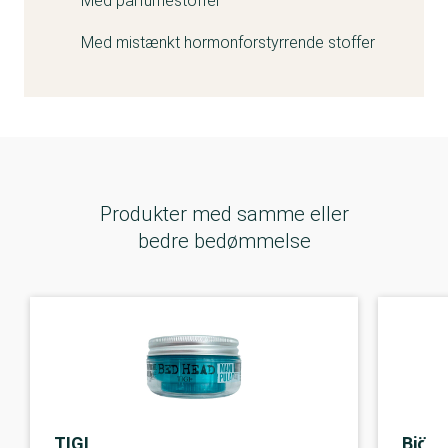
Med parfumestoffer
Med mistænkt hormonforstyrrende stoffer
Produkter med samme eller
bedre bedømmelse
TIGI
Björn