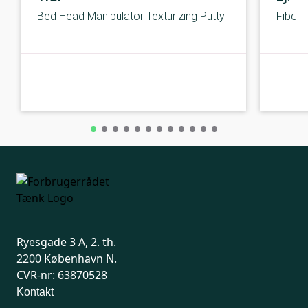
Bed Head Manipulator Texturizing Putty
Fiber 
C-kolbe
C-kolbe
Ryesgade 3 A, 2. th.
2200 København N.
CVR-nr: 63870528
Kontakt