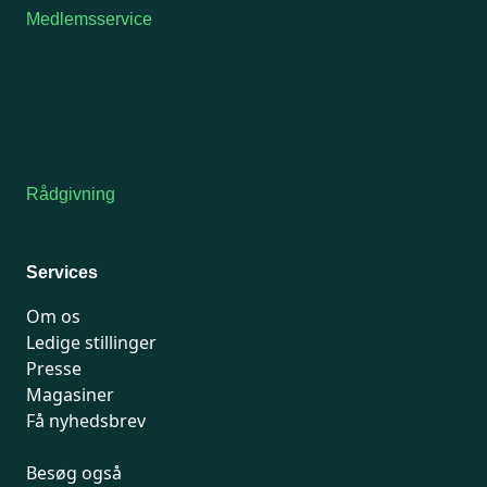
Medlemsservice
Man-tirsdag: kl. 9-12
Onsdag: Lukket
Tors-fredag: kl. 9-12
7741 7741
Kontakt medlemsservice
Rådgivning
For medlemmer: 7741 7777
Man-fredag 9-15
Services
Om os
Ledige stillinger
Presse
Magasiner
Få nyhedsbrev
Besøg også