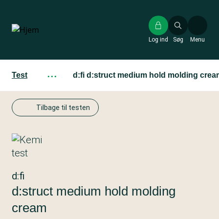
Gå
til
hovedindhold
Log ind
Søg
Menu
Test
···
d:fi d:struct medium hold molding cre
Tilbage til testen
d:fi
d:struct medium hold molding
cream