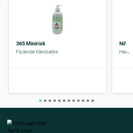
365 Minirisk
Nilen
Flydende håndsæbe
Hand 
A-kolbe
A-kolbe