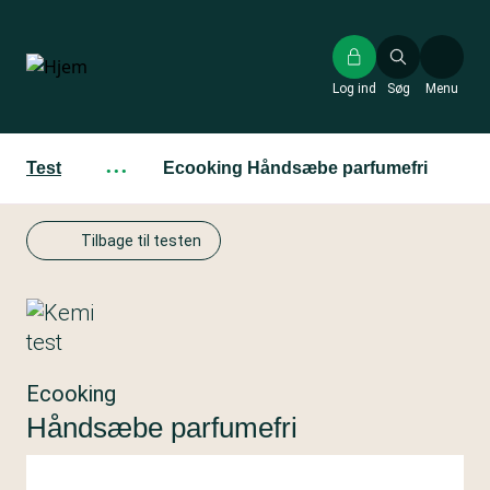
Gå
til
hovedindhold
Log ind
Søg
Menu
Test
···
Ecooking Håndsæbe parfumefri
Tilbage til testen
Ecooking
Håndsæbe parfumefri