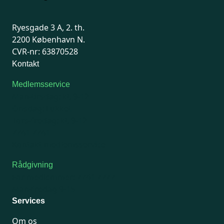
Ryesgade 3 A, 2. th.
2200 København N.
CVR-nr: 63870528
Kontakt
Medlemsservice
Man-tirsdag: kl. 9-12
Onsdag: Lukket
Tors-fredag: kl. 9-12
7741 7741
Kontakt medlemsservice
Rådgivning
For medlemmer: 7741 7777
Man-fredag 9-15
Services
Om os