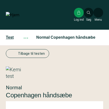
Gå
til
hovedindhold
Log ind
Søg
Menu
Test
···
Normal Copenhagen håndsæbe
Tilbage til testen
Normal
Copenhagen håndsæbe