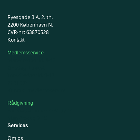
Ryesgade 3 A, 2. th.
2200 København N.
CVR-nr: 63870528
Kontakt
Medlemsservice
Man-tirsdag: kl. 9-12
Onsdag: Lukket
Tors-fredag: kl. 9-12
7741 7741
Kontakt medlemsservice
Rådgivning
For medlemmer: 7741 7777
Man-fredag 9-15
Services
Om os