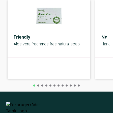
Friendly
Neutr
Aloe vera fragrance free natural soap
Hand 
A-kolbe
A-kolbe