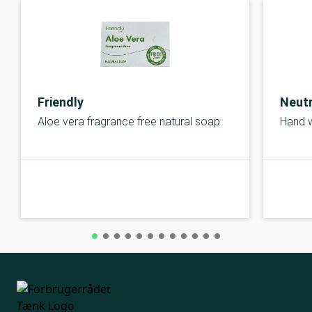
Friendly
Neutr
Aloe vera fragrance free natural soap
Hand 
A-kolbe
A-kolbe