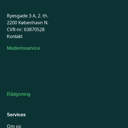
Ryesgade 3 A, 2. th.
2200 København N.
CVR-nr: 63870528
Kontakt
Medlemsservice
Man-tirsdag: kl. 9-12
Onsdag: Lukket
Tors-fredag: kl. 9-12
7741 7741
Kontakt medlemsservice
Rådgivning
For medlemmer: 7741 7777
Man-fredag 9-15
Services
Om os