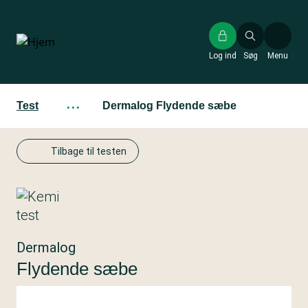
Gå
til
hovedindhold
Log ind
Søg
Menu
Test
···
Dermalog Flydende sæbe
Tilbage til testen
Dermalog
Flydende sæbe