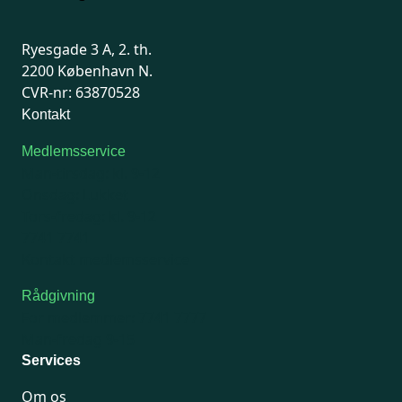
Ryesgade 3 A, 2. th.
2200 København N.
CVR-nr: 63870528
Kontakt
Medlemsservice
Man-tirsdag: kl. 9-12
Onsdag: Lukket
Tors-fredag: kl. 9-12
7741 7741
Kontakt medlemsservice
Rådgivning
For medlemmer: 7741 7777
Man-fredag 9-15
Services
Om os