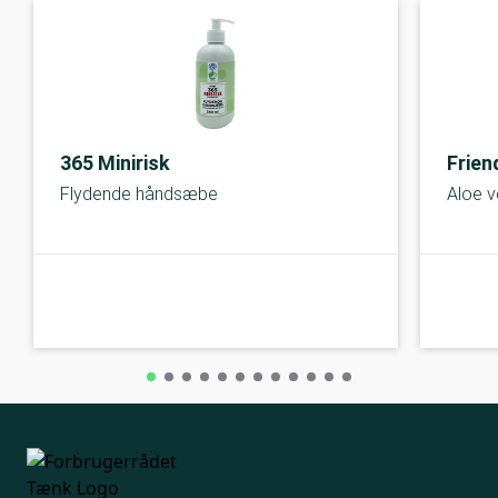
365 Minirisk
Frien
Flydende håndsæbe
Aloe v
A-kolbe
A-kolbe