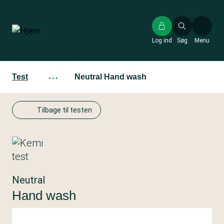
Gå
til
hovedindhold
Log ind
Søg
Menu
Test
···
Neutral Hand wash
Tilbage til testen
Neutral
Hand wash