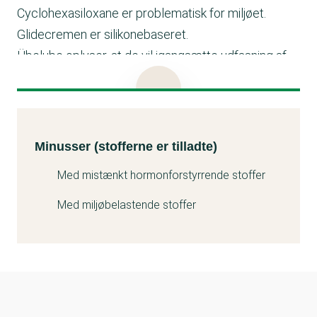
Cyclohexasiloxane er problematisk for miljøet.
Glidecremen er silikonebaseret.
Übelube oplyser, at de vil igangsætte udfasning af
Cyclopentasiloxane og Cyclohexasiloxane.
Produktet er angivet som værende medicinsk
udstyr.
Minusser (stofferne er tilladte)
Kemitest
Minusser (stofferne er tilladte)
Med mistænkt hormonforstyrrende stoffer
Med miljøbelastende stoffer