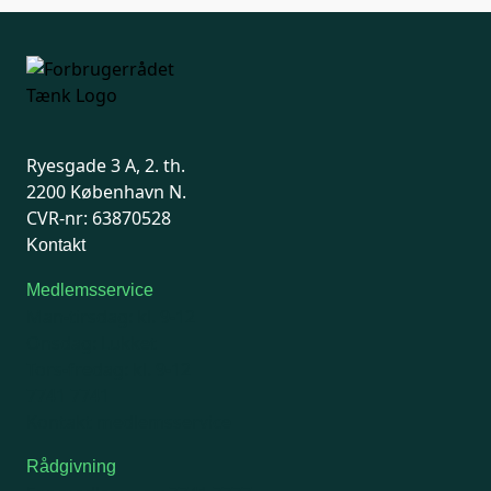
Ryesgade 3 A, 2. th.
2200 København N.
CVR-nr: 63870528
Kontakt
Medlemsservice
Man-tirsdag: kl. 9-12
Onsdag: Lukket
Tors-fredag: kl. 9-12
7741 7741
Kontakt medlemsservice
Rådgivning