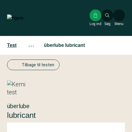
Gå
til
hovedindhold
Log ind
Søg
Menu
Test
···
überlube lubricant
Tilbage til testen
überlube
lubricant