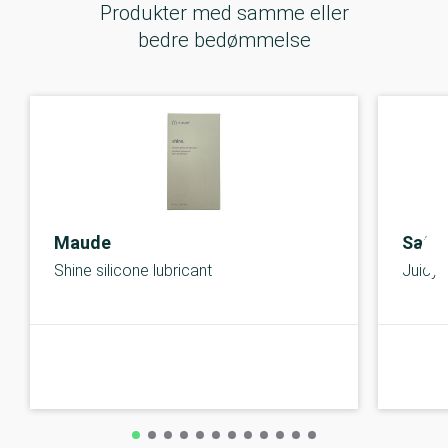
Produkter med samme eller
bedre bedømmelse
Maude
Satis
Shine silicone lubricant
Juicy 
C-kolbe
C-kolbe