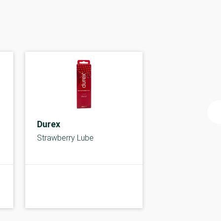
Durex
Strawberry Lube
A-kolbe
B-