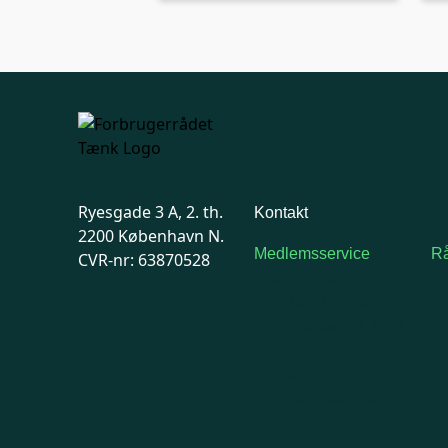
Ryesgade 3 A, 2. th.
Kontakt
2200 København N.
Medlemsservice
Rå
CVR-nr: 63870528
Man-tirsdag: kl. 9-12
F
Onsdag: Lukket
7
Tors-fredag: kl. 9-12
Ma
7741 7741
Kontakt
medlemsservice