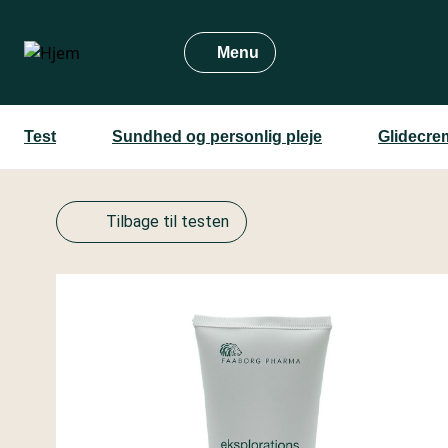
Gå
til
Menu
hovedindhold
Test
Sundhed og personlig pleje
Glidecre
Tilbage til testen