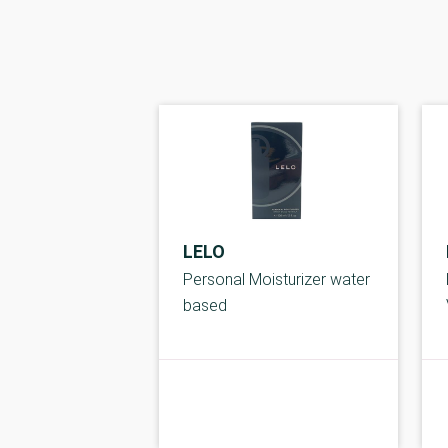
LELO
Personal Moisturizer water
based
kolbe
B-kolbe