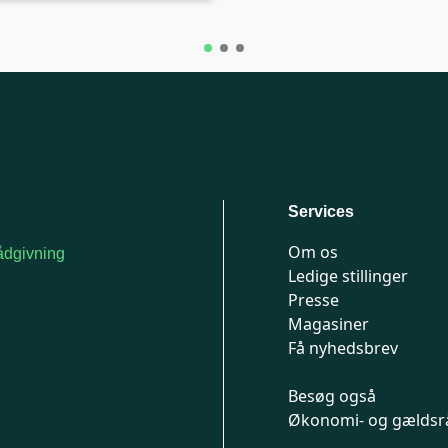
Services
Om os
dgivning
Ledige stillinger
or medlemmer: 7741
Presse
777
Magasiner
n-fredag 9-15
Få nyhedsbrev
Besøg også
Økonomi- og gældsr