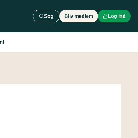
Søg
Bliv medlem
Log ind
ml