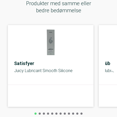
Produkter med samme eller
bedre bedømmelse
Satisfyer
überl
Juicy Lubricant Smooth Silicone
lubrica
C-kolbe
C-kolbe