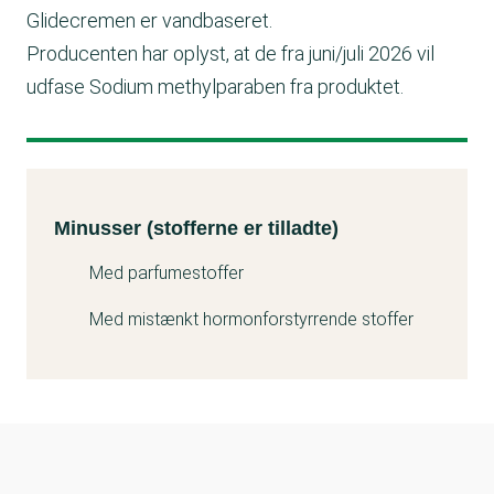
Glidecremen er vandbaseret.
Producenten har oplyst, at de fra juni/juli 2026 vil
udfase Sodium methylparaben fra produktet.
Minusser (stofferne er tilladte)
Kemitest
Minusser (stofferne er tilladte)
Med parfumestoffer
Med mistænkt hormonforstyrrende stoffer