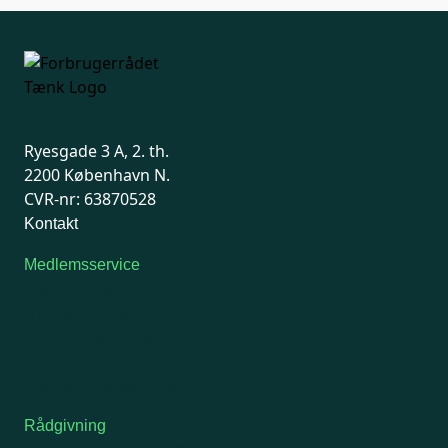
Ryesgade 3 A, 2. th.
2200 København N.
CVR-nr: 63870528
Kontakt
Medlemsservice
Man-tirsdag: kl. 9-12
Onsdag: Lukket
Tors-fredag: kl. 9-12
7741 7741
Kontakt medlemsservice
Rådgivning