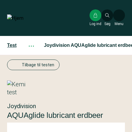
Gå
til
hovedindhold
Log ind
Søg
Menu
Test
···
Joydivision AQUAglide lubricant erdbe
Tilbage til testen
Joydivision
AQUAglide lubricant erdbeer