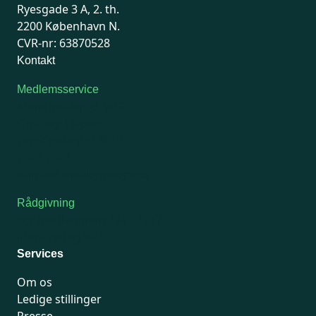
Ryesgade 3 A, 2. th.
2200 København N.
CVR-nr: 63870528
Kontakt
Medlemsservice
Man-tirsdag: kl. 9-12
Onsdag: Lukket
Tors-fredag: kl. 9-12
7741 7741
Kontakt medlemsservice
Rådgivning
For medlemmer: 7741 7777
Man-fredag 9-15
Services
Om os
Ledige stillinger