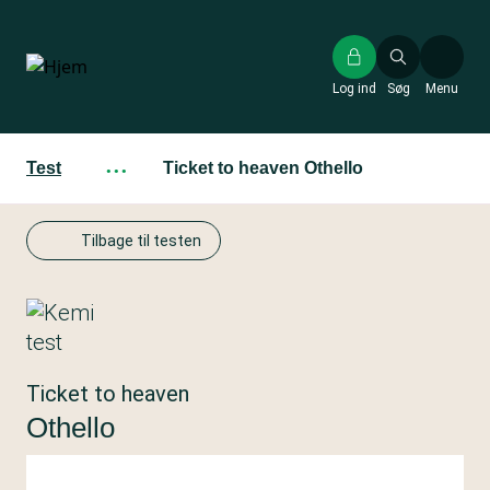
Gå
til
hovedindhold
Log ind
Søg
Menu
Test
···
Ticket to heaven Othello
Tilbage til testen
Ticket to heaven
Othello