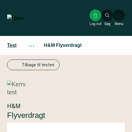
Gå
til
hovedindhold
Log ind
Søg
Menu
Test
···
H&M Flyverdragt
Tilbage til testen
H&M
Flyverdragt