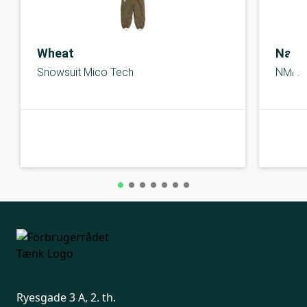
Wheat
Name
Snowsuit Mico Tech
NMN S
A-kolbe
A-kolbe
Ryesgade 3 A, 2. th.