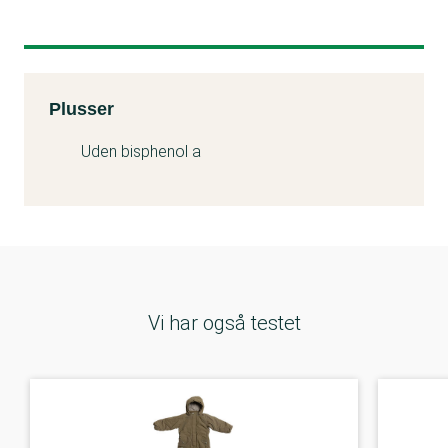
Kemitest
Plusser
Uden bisphenol a
Vi har også testet