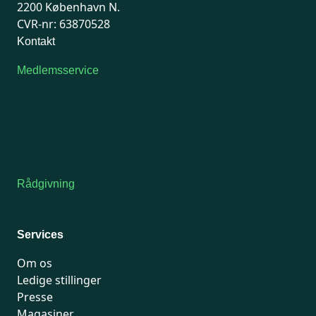
2200 København N.
CVR-nr: 63870528
Kontakt
Medlemsservice
Man-tirsdag: kl. 9-12
Onsdag: Lukket
Tors-fredag: kl. 9-12
7741 7741
Kontakt medlemsservice
Rådgivning
For medlemmer: 7741 7777
Man-fredag 9-15
Services
Om os
Ledige stillinger
Presse
Magasiner