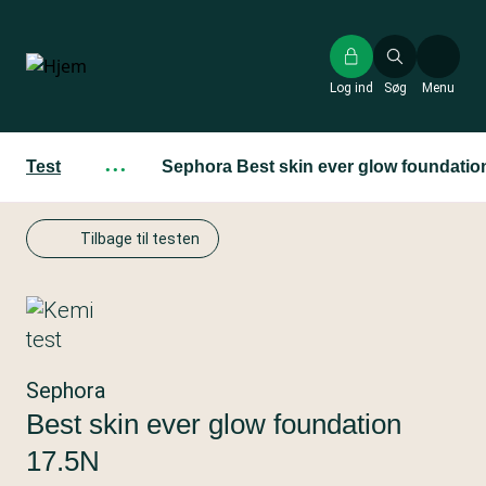
Gå
til
hovedindhold
Log ind
Søg
Menu
Test
···
Sephora Best skin ever glow foundatio
Tilbage til testen
Sephora
Best skin ever glow foundation
17.5N