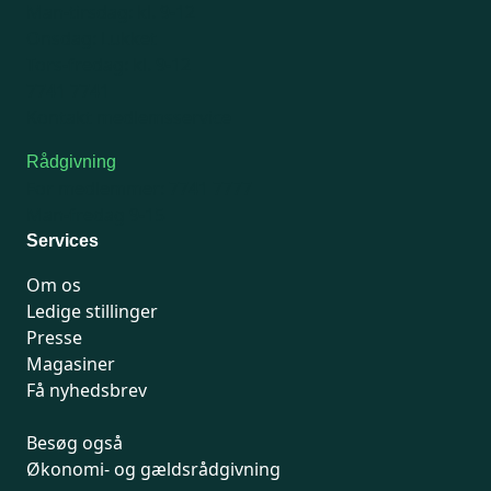
Man-tirsdag: kl. 9-12
Onsdag: Lukket
Tors-fredag: kl. 9-12
7741 7741
Kontakt medlemsservice
Rådgivning
For medlemmer: 7741 7777
Man-fredag 9-15
Services
Om os
Ledige stillinger
Presse
Magasiner
Få nyhedsbrev
Besøg også
Økonomi- og gældsrådgivning