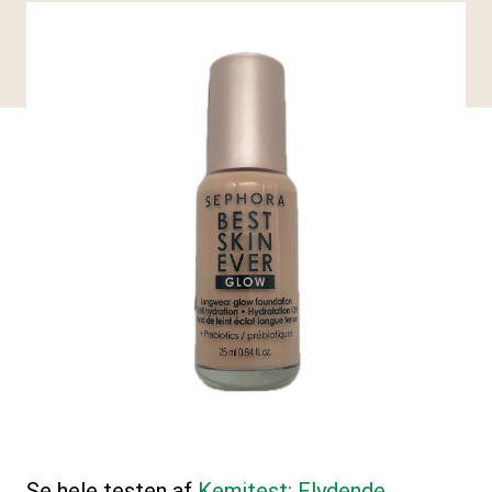
Se hele testen af
Kemitest: Flydende