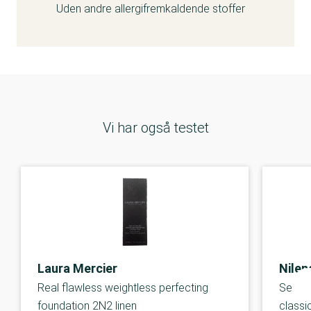
Uden andre allergifremkaldende stoffer
Vi har også testet
Laura Mercier
Nilen
Real flawless weightless perfecting
Second
foundation 2N2 linen
classi