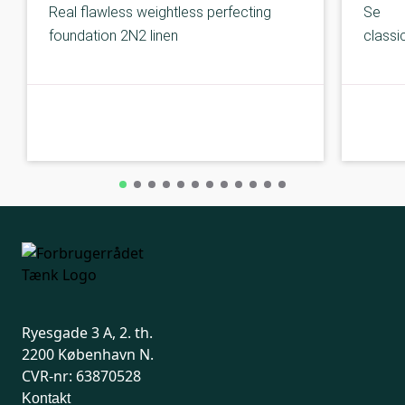
Real flawless weightless perfecting
Second
foundation 2N2 linen
classi
A-kolbe
A-kolbe
Ryesgade 3 A, 2. th.
2200 København N.
CVR-nr: 63870528
Kontakt