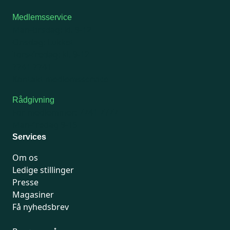
Medlemsservice
Man-tirsdag: kl. 9-12
Onsdag: Lukket
Tors-fredag: kl. 9-12
7741 7741
Kontakt medlemsservice
Rådgivning
For medlemmer: 7741 7777
Man-fredag 9-15
Services
Om os
Ledige stillinger
Presse
Magasiner
Få nyhedsbrev