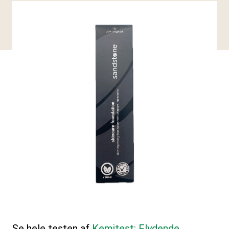
Se hele testen af
Kemitest: Flydende