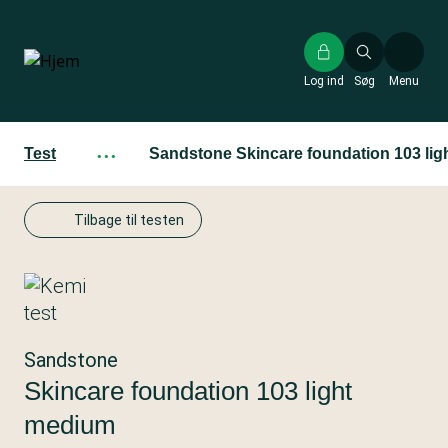
Gå
til
hovedindhold
Log ind
Søg
Menu
Test
···
Sandstone Skincare foundation 103 li
Tilbage til testen
Sandstone
Skincare foundation 103 light
medium