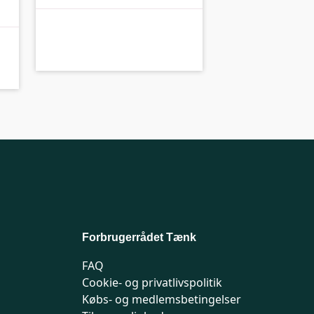
A-
A-kolbe
Forbrugerrådet Tænk
FAQ
Cookie- og privatlivspolitik
Købs- og medlemsbetingelser