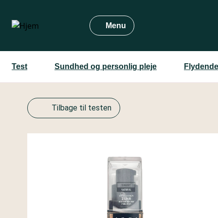
Gå
til
Menu
hovedindhold
Test
Sundhed og personlig pleje
Flydende
Tilbage til testen