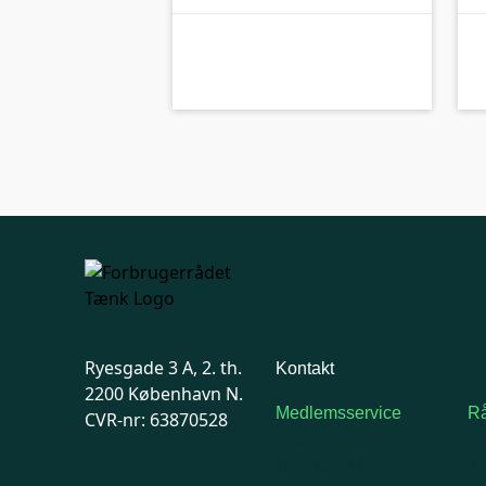
A-kolbe
kolbe
Ryesgade 3 A, 2. th.
Kontakt
2200 København N.
Medlemsservice
Rå
CVR-nr: 63870528
Man-tirsdag: kl. 9-12
F
Onsdag: Lukket
7