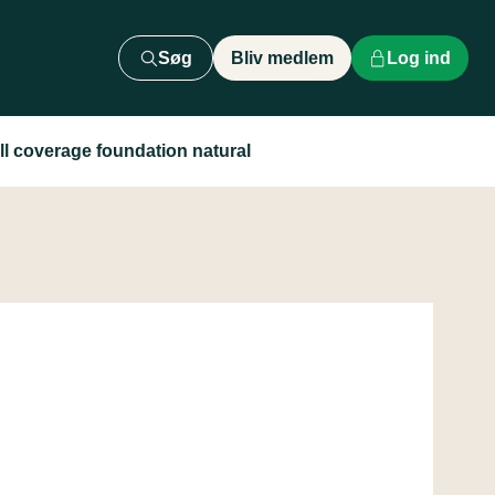
Søg
Bliv medlem
Log ind
ll coverage foundation natural