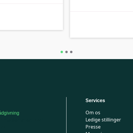
A-kolbe
Services
Om os
dgivning
Ledige stillinger
or medlemmer: 7741
Presse
777