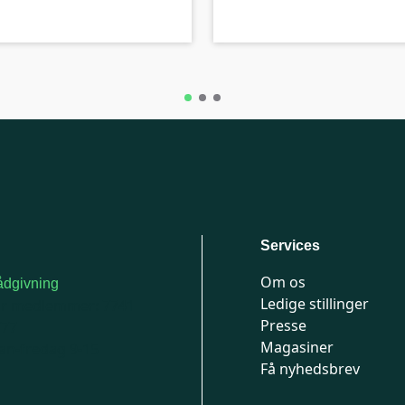
C-kolbe
Services
Om os
dgivning
Ledige stillinger
or medlemmer: 7741
Presse
777
Magasiner
n-fredag 9-15
Få nyhedsbrev