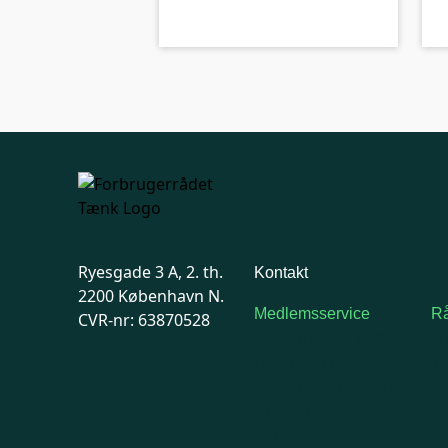
Ryesgade 3 A, 2. th.
Kontakt
2200 København N.
Medlemsservice
Rå
CVR-nr: 63870528
Man-tirsdag: kl. 9-12
F
Onsdag: Lukket
7
Tors-fredag: kl. 9-12
Ma
7741 7741
Kontakt