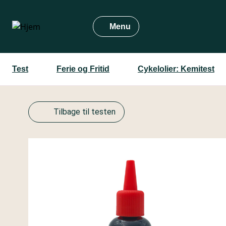
Gå
til
Menu
hovedindhold
Test
Ferie og Fritid
Cykelolier: Kemitest
Tilbage til testen