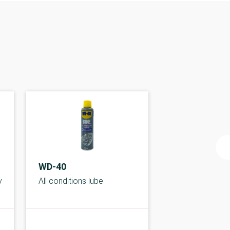
WD-40
y
All conditions lube
C-kolbe
C-