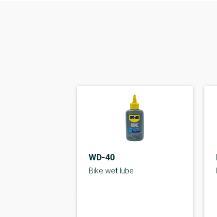
WD-40
Bike wet lube
kolbe
C-kolbe