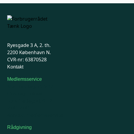
Ryesgade 3 A, 2. th.
2200 København N.
CVR-nr: 63870528
Kontakt
Medlemsservice
Man-tirsdag: kl. 9-12
Onsdag: Lukket
Tors-fredag: kl. 9-12
7741 7741
Kontakt medlemsservice
Rådgivning