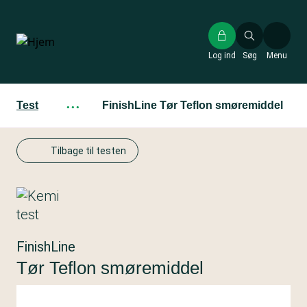
Gå
til
hovedindhold
Log ind
Søg
Menu
Test
···
FinishLine Tør Teflon smøremiddel
Tilbage til testen
FinishLine
Tør Teflon smøremiddel