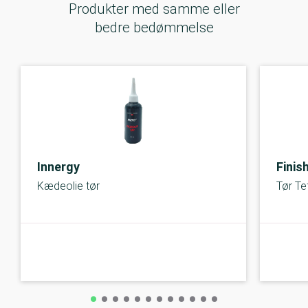
Produkter med samme eller
bedre bedømmelse
Innergy
Finis
Kædeolie tør
Tør Te
C-kolbe
C-kolbe