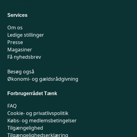
For medlemmer: 7741 7777
Man-fredag 9-15
Services
Om os
Ledige stillinger
Presse
Magasiner
Få nyhedsbrev
Besøg også
Økonomi- og gældsrådgivning
Forbrugerrådet Tænk
FAQ
Cookie- og privatlivspolitik
Købs- og medlemsbetingelser
Tilgængelighed
Tilgængelighedserklæring