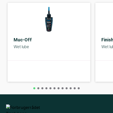
Muc-Off
Finis
Wet lube
Wet lu
A-kolbe
A-kolbe