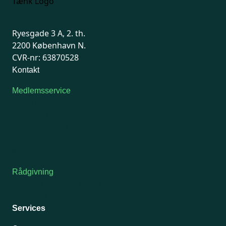
Ryesgade 3 A, 2. th.
2200 København N.
CVR-nr: 63870528
Kontakt
Medlemsservice
Man-tirsdag: kl. 9-12
Onsdag: Lukket
Tors-fredag: kl. 9-12
7741 7741
Kontakt medlemsservice
Rådgivning
For medlemmer: 7741 7777
Man-fredag 9-15
Services