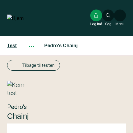
Gå
til
hovedindhold
Log ind
Søg
Menu
Test
···
Pedro's Chainj
Tilbage til testen
Pedro's
Chainj