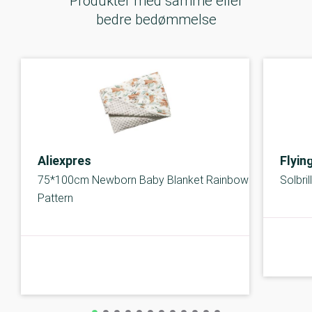
Produkter med samme eller
bedre bedømmelse
Aliexpres
Flyin
75*100cm Newborn Baby Blanket Rainbow
Solbrill
Pattern
B-kolbe
B-kolbe