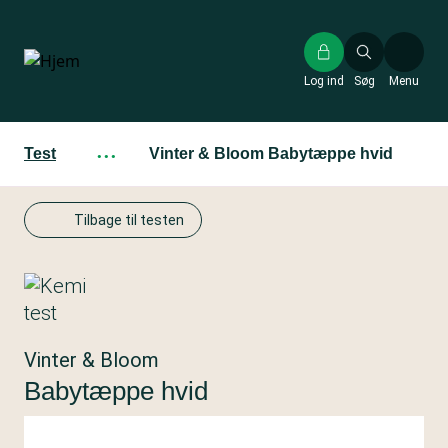
Gå
til
hovedindhold
Log ind
Søg
Menu
Test
···
Vinter & Bloom Babytæppe hvid
Tilbage til testen
Vinter & Bloom
Babytæppe hvid