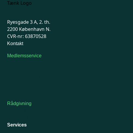
Ryesgade 3 A, 2. th.
2200 København N.
CVR-nr: 63870528
Kontakt
Medlemsservice
Man-tirsdag: kl. 9-12
Onsdag: Lukket
Tors-fredag: kl. 9-12
7741 7741
Kontakt medlemsservice
Rådgivning
For medlemmer: 7741 7777
Man-fredag 9-15
Services