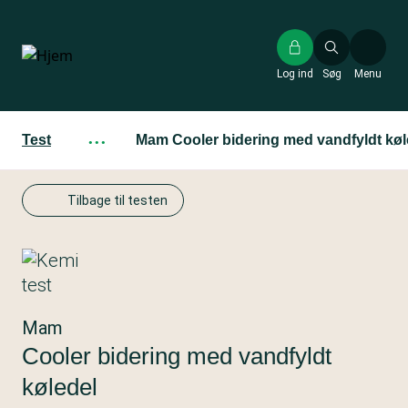
Gå
til
hovedindhold
Log ind
Søg
Menu
Test
···
Mam Cooler bidering med vandfyldt køl
Tilbage til testen
Mam
Cooler bidering med vandfyldt
køledel