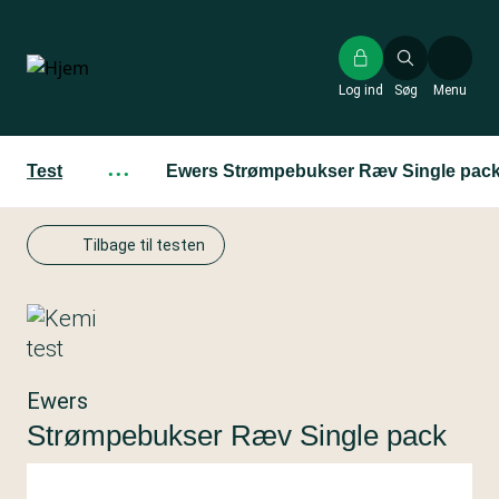
Gå
til
hovedindhold
Log ind
Søg
Menu
Test
···
Ewers Strømpebukser Ræv Single pac
Tilbage til testen
Ewers
Strømpebukser Ræv Single pack