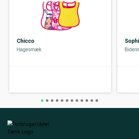
Chicco
Sophi
Hagesmæk
Bideri
A-kolbe
A-kolbe