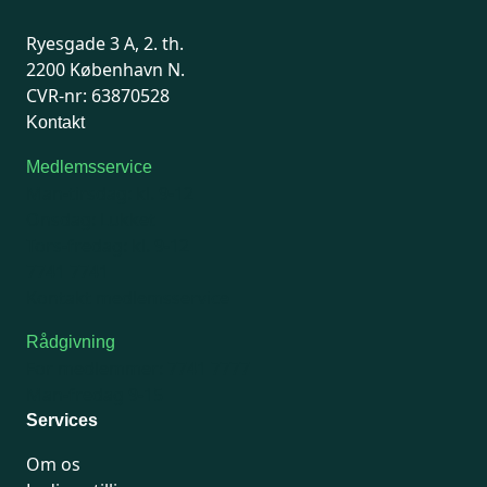
Ryesgade 3 A, 2. th.
2200 København N.
CVR-nr: 63870528
Kontakt
Medlemsservice
Man-tirsdag: kl. 9-12
Onsdag: Lukket
Tors-fredag: kl. 9-12
7741 7741
Kontakt medlemsservice
Rådgivning
For medlemmer: 7741 7777
Man-fredag 9-15
Services
Om os