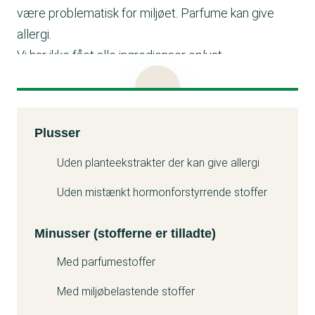
være problematisk for miljøet. Parfume kan give
allergi.
Vi har ikke fået alle ingredienser oplyst.
Produktet er udgået. Skoda oplyser, at de har
trukket produktet fra markedet.
Kemitest
Plusser
Minuss
Uden planteekstrakter der kan give allergi
Uden mistænkt hormonforstyrrende stoffer
Minusser (stofferne er tilladte)
Med parfumestoffer
Med miljøbelastende stoffer