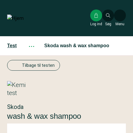
Gå
til
hovedindhold
Log ind
Søg
Menu
Test
···
Skoda wash & wax shampoo
Tilbage til testen
Skoda
wash & wax shampoo