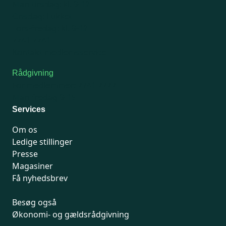
Man-tirsdag: kl. 9-12
Onsdag: Lukket
Tors-fredag: kl. 9-12
7741 7741
Kontakt medlemsservice
Rådgivning
For medlemmer: 7741 7777
Man-fredag 9-15
Services
Om os
Ledige stillinger
Presse
Magasiner
Få nyhedsbrev
Besøg også
Økonomi- og gældsrådgivning