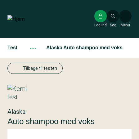
Gå
til
hovedindhold
Log ind
Søg
Menu
Test
···
Alaska Auto shampoo med voks
Tilbage til testen
Alaska
Auto shampoo med voks