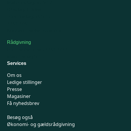
Man-tirsdag: kl. 9-12
Onsdag: Lukket
Tors-fredag: kl. 9-12
7741 7741
Kontakt medlemsservice
Rådgivning
For medlemmer: 7741 7777
Man-fredag 9-15
Services
Om os
Ledige stillinger
Presse
Magasiner
Få nyhedsbrev
Besøg også
Økonomi- og gældsrådgivning