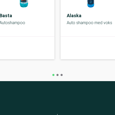
Basta
Alaska
Autoshampoo
Auto shampoo med voks
C-kolbe