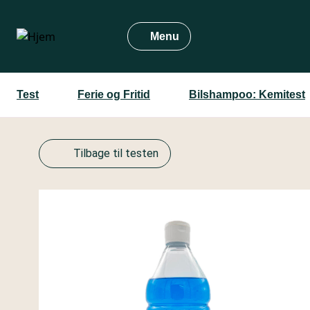
Gå
til
Menu
hovedindhold
Test
Ferie og Fritid
Bilshampoo: Kemitest
Tilbage til testen