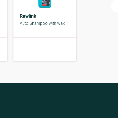
Rawlink
Auto Shampoo with wax
C-kolbe
C-