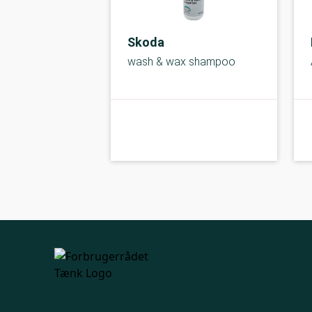
Skoda
wash & wax shampoo
kolbe
C-kolbe