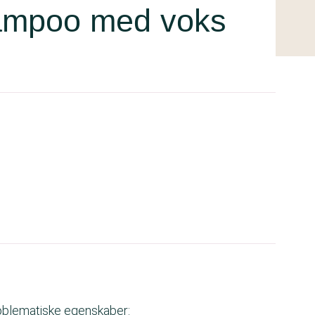
ampoo med voks
roblematiske egenskaber: