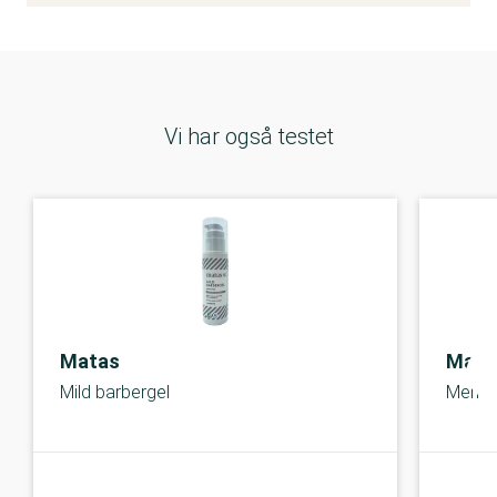
Vi har også testet
Matas
Mata
Mild barbergel
Men S
A-kolbe
A-kolbe