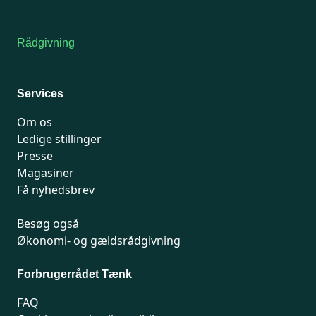
Kontakt medlemsservice
Rådgivning
For medlemmer: 7741 7777
Man-fredag 9-15
Services
Om os
Ledige stillinger
Presse
Magasiner
Få nyhedsbrev
Besøg også
Økonomi- og gældsrådgivning
Forbrugerrådet Tænk
FAQ