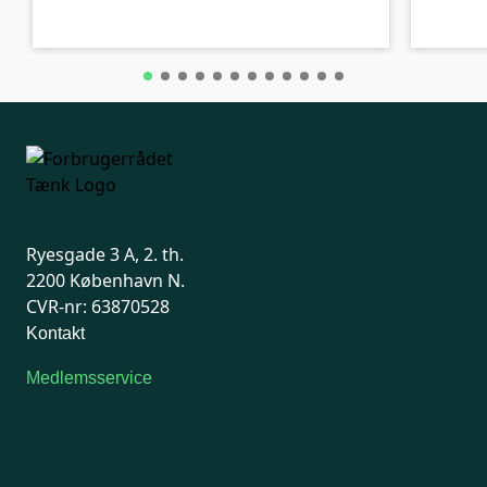
Ryesgade 3 A, 2. th.
2200 København N.
CVR-nr: 63870528
Kontakt
Medlemsservice
Man-tirsdag: kl. 9-12
Onsdag: Lukket
Tors-fredag: kl. 9-12
7741 7741