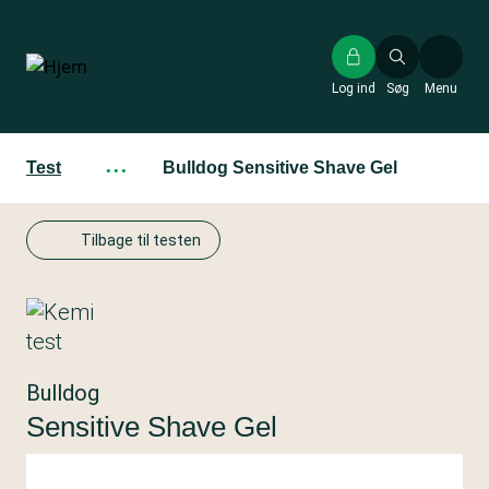
Gå
til
hovedindhold
Log ind
Søg
Menu
Test
···
Bulldog Sensitive Shave Gel
Tilbage til testen
Bulldog
Sensitive Shave Gel