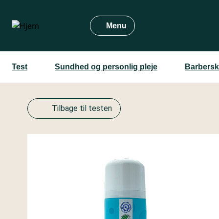
Gå
til
Menu
hovedindhold
Test
Sundhed og personlig pleje
Barbersk
Tilbage til testen