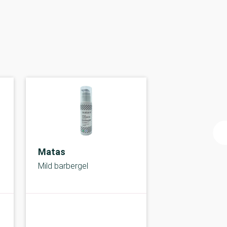
Matas
Mild barbergel
A-kolbe
A-