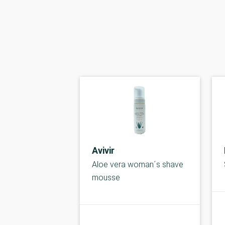
Avivir
Aloe vera woman´s shave
mousse
kolbe
A-kolbe