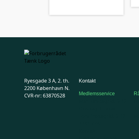
Ryesgade 3 A, 2. th.
Kontakt
2200 København N.
Medlemsservice
Rå
CVR-nr: 63870528
Man-tirsdag: kl. 9-12
F
Onsdag: Lukket
7
Tors-fredag: kl. 9-12
Ma
7741 7741
Kontakt
medlemsservice