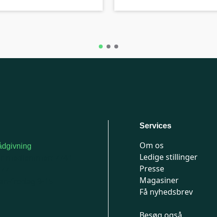
Services
Om os
dgivning
Ledige stillinger
or medlemmer: 7741
Presse
777
Magasiner
n-fredag 9-15
Få nyhedsbrev
Besøg også