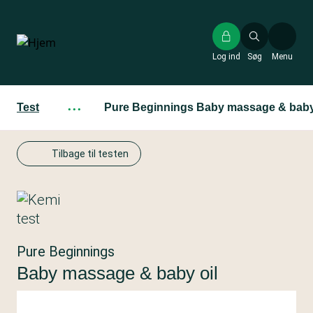
Gå
til
hovedindhold
Log ind
Søg
Menu
Test
···
Pure Beginnings Baby massage & baby
Tilbage til testen
Pure Beginnings
Baby massage & baby oil