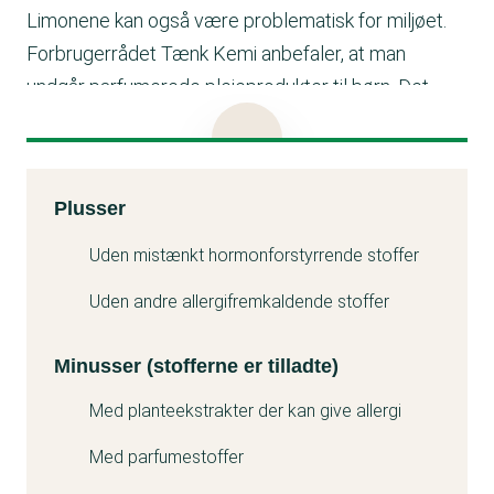
Limonene kan også være problematisk for miljøet.
Forbrugerrådet Tænk Kemi anbefaler, at man
undgår parfumerede plejeprodukter til børn. Det
gælder også for naturlige parfumestoffer, da disse
også kan give allergi. Produktet får derfor den
laveste bedømmelse, C-kolben.
Kemitest
Plusser
Minuss
Uden mistænkt hormonforstyrrende stoffer
Uden andre allergifremkaldende stoffer
Minusser (stofferne er tilladte)
Med planteekstrakter der kan give allergi
Med parfumestoffer