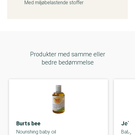
Med miljøbelastende stoffer
Produkter med samme eller
bedre bedømmelse
Burts bee
Johns
Nourishing baby oil
Baby o