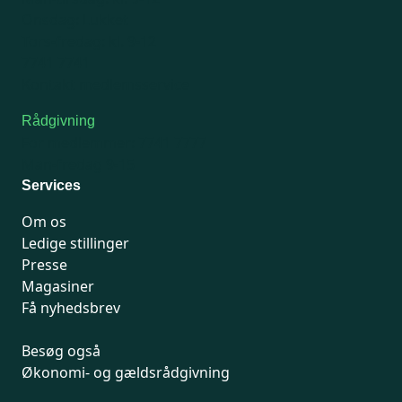
Onsdag: Lukket
Tors-fredag: kl. 9-12
7741 7741
Kontakt medlemsservice
Rådgivning
For medlemmer: 7741 7777
Man-fredag 9-15
Services
Om os
Ledige stillinger
Presse
Magasiner
Få nyhedsbrev
Besøg også
Økonomi- og gældsrådgivning