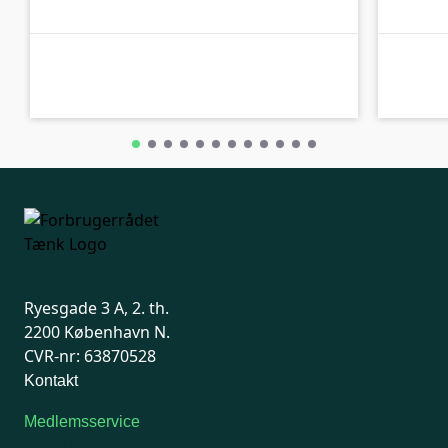
A-kolbe
A-kolbe
Ryesgade 3 A, 2. th.
2200 København N.
CVR-nr: 63870528
Kontakt
Medlemsservice
Man-tirsdag: kl. 9-12