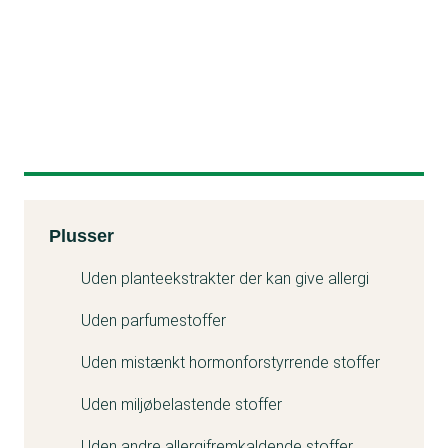
Kemitest
Plusser
Uden planteekstrakter der kan give allergi
Uden parfumestoffer
Uden mistænkt hormonforstyrrende stoffer
Uden miljøbelastende stoffer
Uden andre allergifremkaldende stoffer