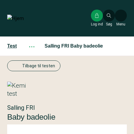
Gå
til
hovedindhold
Log ind
Søg
Menu
Test
···
Salling FRI Baby badeolie
Tilbage til testen
Salling FRI
Baby badeolie