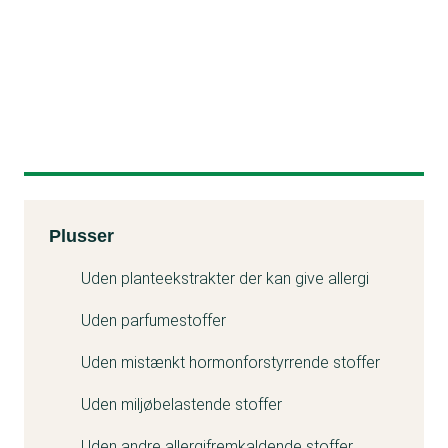
Kemitest
Plusser
Uden planteekstrakter der kan give allergi
Uden parfumestoffer
Uden mistænkt hormonforstyrrende stoffer
Uden miljøbelastende stoffer
Uden andre allergifremkaldende stoffer