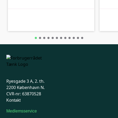
A-kolbe
A-kolbe
Ryesgade 3 A, 2. th.
2200 København N.
CVR-nr: 63870528
Kontakt
Medlemsservice
Man-tirsdag: kl. 9-12