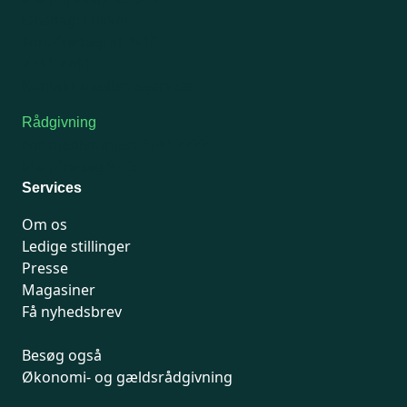
Onsdag: Lukket
Tors-fredag: kl. 9-12
7741 7741
Kontakt medlemsservice
Rådgivning
For medlemmer: 7741 7777
Man-fredag 9-15
Services
Om os
Ledige stillinger
Presse
Magasiner
Få nyhedsbrev
Besøg også
Økonomi- og gældsrådgivning