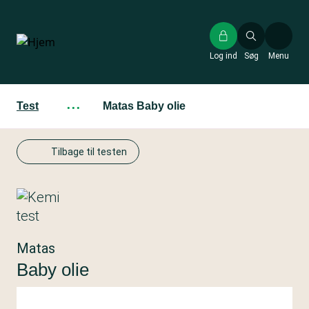
Gå
til
hovedindhold
Log ind
Søg
Menu
Test
···
Matas Baby olie
Tilbage til testen
Matas
Baby olie