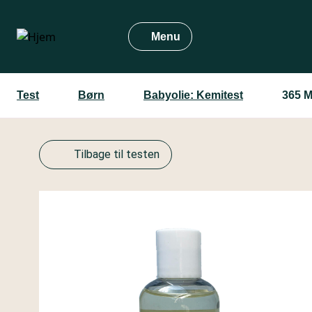
Gå
til
Menu
hovedindhold
Test
Børn
Babyolie: Kemitest
365 M
Tilbage til testen