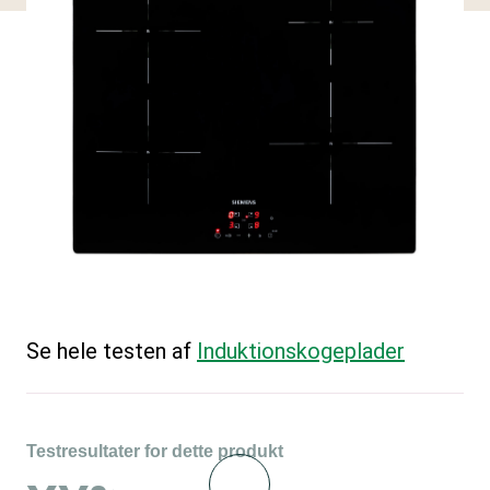
Se hele testen af
Induktions­kogeplader
Testresultater for dette produkt