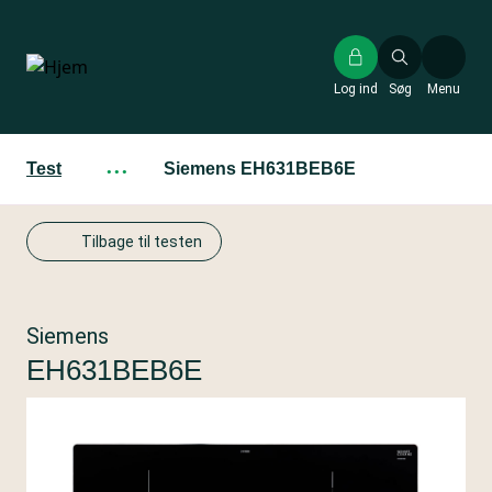
Gå
til
hovedindhold
Log ind
Søg
Menu
Test
···
Siemens EH631BEB6E
Tilbage til testen
Siemens
EH631BEB6E