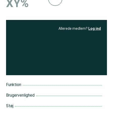
XY%
Allerede medlem?
Log ind
Se resultatet
og få adgang
til 150+ andre test
Bliv medlem
Funktion
Brugervenlighed
Støj