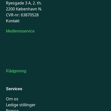
Ryesgade 3 A, 2. th.
2200 København N.
CVR-nr: 63870528
Kontakt
Medlemsservice
Man-tirsdag: kl. 9-12
Onsdag: Lukket
Tors-fredag: kl. 9-12
7741 7741
Kontakt medlemsservice
Rådgivning
For medlemmer: 7741 7777
Man-fredag 9-15
Services
Om os
Ledige stillinger
Presse