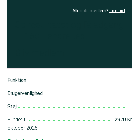
Allerede medlem?
Log ind
Se resultatet
og få adgang
til 150+ andre test
Bliv medlem
Funktion
Brugervenlighed
Støj
Fundet til
2970 Kr.
oktober 2025