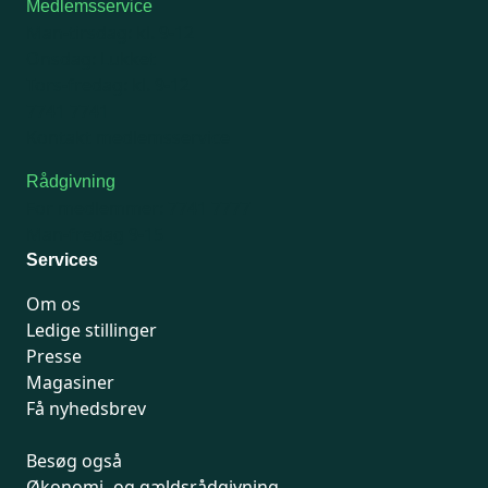
Medlemsservice
Man-tirsdag: kl. 9-12
Onsdag: Lukket
Tors-fredag: kl. 9-12
7741 7741
Kontakt medlemsservice
Rådgivning
For medlemmer: 7741 7777
Man-fredag 9-15
Services
Om os
Ledige stillinger
Presse
Magasiner
Få nyhedsbrev
Besøg også
Økonomi- og gældsrådgivning