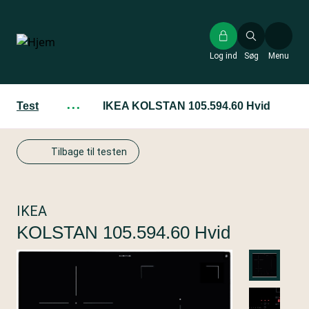
Gå
til
hovedindhold
Log ind
Søg
Menu
Test
···
IKEA KOLSTAN 105.594.60 Hvid
Tilbage til testen
IKEA
KOLSTAN 105.594.60 Hvid