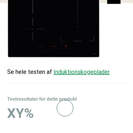
Se hele testen af
Induktions­kogeplader
Testresultater for dette produkt
XY%