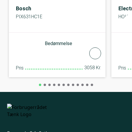
Bosch
Elect
PIX631HC1E
HOI6
Bedømmelse
3058 Kr.
Pris
Pris