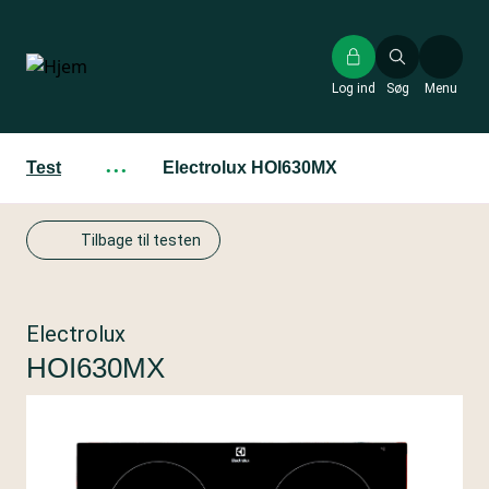
Gå
til
hovedindhold
Log ind
Søg
Menu
Test
···
Electrolux HOI630MX
Tilbage til testen
Electrolux
HOI630MX