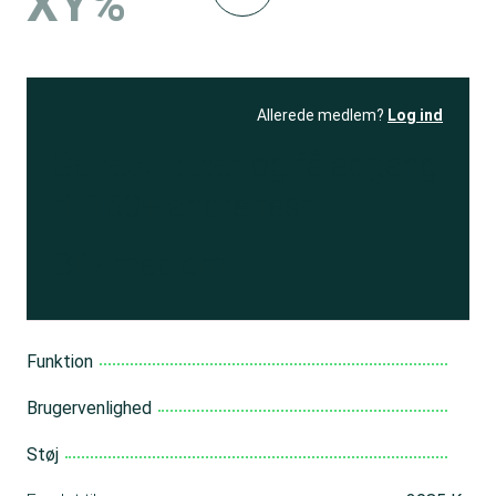
XY%
Allerede medlem?
Log ind
Se resultatet
og få adgang
til 150+ andre test
Bliv medlem
Funktion
Brugervenlighed
Støj