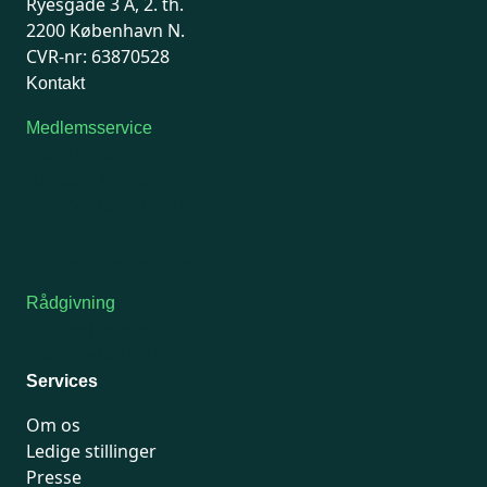
Ryesgade 3 A, 2. th.
2200 København N.
CVR-nr: 63870528
Kontakt
Medlemsservice
Man-tirsdag: kl. 9-12
Onsdag: Lukket
Tors-fredag: kl. 9-12
7741 7741
Kontakt medlemsservice
Rådgivning
For medlemmer: 7741 7777
Man-fredag 9-15
Services
Om os
Ledige stillinger
Presse