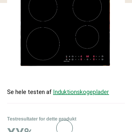
Se hele testen af
Induktions­kogeplader
Testresultater for dette produkt