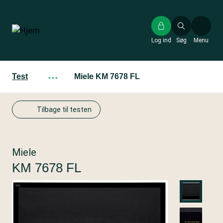
Gå
til
hovedindhold
Log ind
Søg
Menu
Test
···
Miele KM 7678 FL
Tilbage til testen
Miele
KM 7678 FL