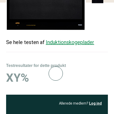
Se hele testen af
Induktions­kogeplader
Testresultater for dette produkt
XY%
Allerede medlem?
Log ind