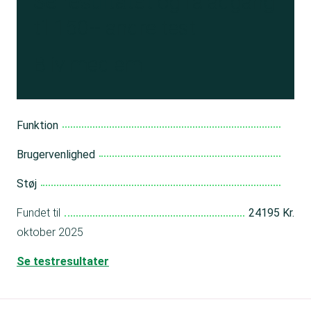
Se resultatet
og få adgang
til 150+ andre test
Bliv medlem
Funktion
Brugervenlighed
Støj
Fundet til
24195 Kr.
oktober 2025
Se testresultater