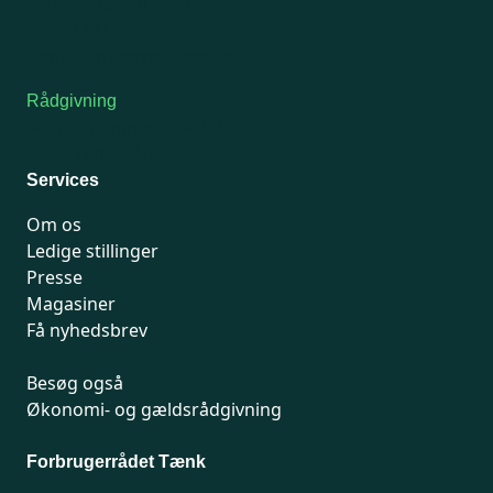
Tors-fredag: kl. 9-12
7741 7741
Kontakt medlemsservice
Rådgivning
For medlemmer: 7741 7777
Man-fredag 9-15
Services
Om os
Ledige stillinger
Presse
Magasiner
Få nyhedsbrev
Besøg også
Økonomi- og gældsrådgivning
Forbrugerrådet Tænk