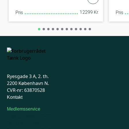
12299 Kr.
Pris
Pris
Ryesgade 3 A, 2. th.
2200 København N.
CVR-nr: 63870528
Kontakt
Medlemsservice
Man-tirsdag: kl. 9-12
Onsdag: Lukket