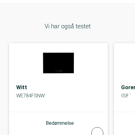
Vi har også testet
Witt
Gore
WE784FSNW
IS846
Bedømmelse